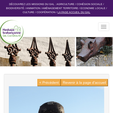
DÉCOUVREZ LES MISSIONS DU GAL :
AGRICULTURE
/
COHÉSION SOCIALE
/
BIODIVERSITÉ
/
ANIMATION
/
AMÉNAGEMENT TERRITOIRE
/
ECONOMIE LOCALE
/
CULTURE
/
COOPÉRATION
/
LA PAGE ACCUEIL DU GAL
Toggl
navig
< Précédent
Revenir à la page d'accueil