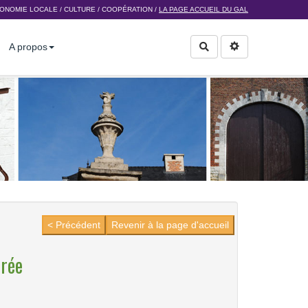
ONOMIE LOCALE
/
CULTURE
/
COOPÉRATION
/
LA PAGE ACCUEIL DU GAL
A propos
Rechercher
< Précédent
Revenir à la page d'accueil
rée