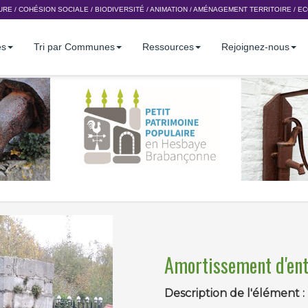
URE
/
COHÉSION SOCIALE
/
BIODIVERSITÉ
/
ANIMATION
/
AMÉNAGEMENT TERRITOIRE
/
EC
es
Tri par Communes
Ressources
Rejoignez-nous
Amortissement d'ent
Description de l'élément :