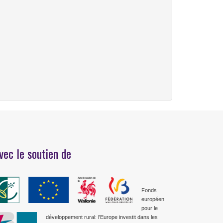
vec le soutien de
Fonds
européen
pour le
développement rural: l'Europe investit dans les