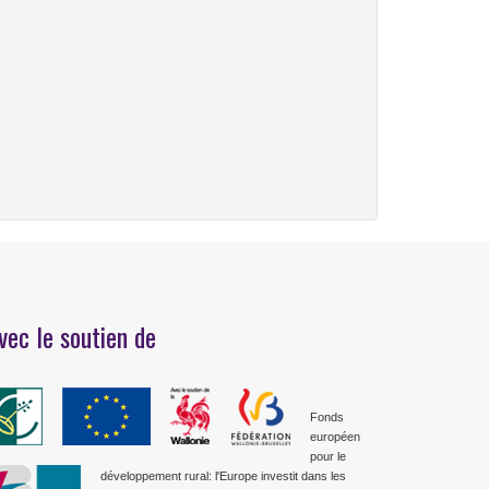
vec le soutien de
Fonds
européen
pour le
développement rural: l'Europe investit dans les