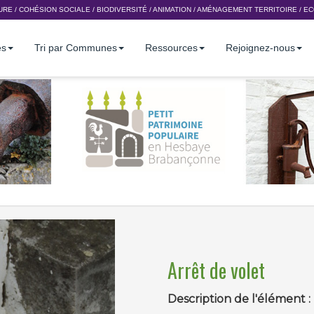
URE
/
COHÉSION SOCIALE
/
BIODIVERSITÉ
/
ANIMATION
/
AMÉNAGEMENT TERRITOIRE
/
EC
es
Tri par Communes
Ressources
Rejoignez-nous
Arrêt de volet
Description de l'élément :