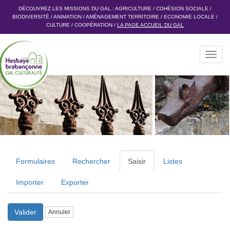
DÉCOUVREZ LES MISSIONS DU GAL :
AGRICULTURE
/
COHÉSION SOCIALE
/
BIODIVERSITÉ
/
ANIMATION
/
AMÉNAGEMENT TERRITOIRE
/
ECONOMIE LOCALE
/
CULTURE
/
COOPÉRATION
/
LA PAGE ACCUEIL DU GAL
Toggl
navig
Formulaires
Rechercher
Saisir
Listes
Importer
Exporter
Valider
Annuler