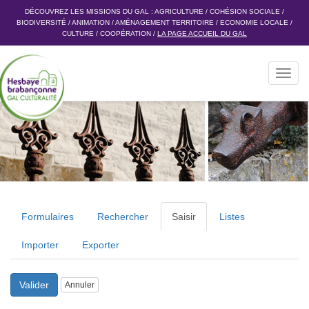
DÉCOUVREZ LES MISSIONS DU GAL :
AGRICULTURE
/
COHÉSION SOCIALE
/
BIODIVERSITÉ
/
ANIMATION
/
AMÉNAGEMENT TERRITOIRE
/
ECONOMIE LOCALE
/
CULTURE
/
COOPÉRATION
/
LA PAGE ACCUEIL DU GAL
Toggl
navig
Formulaires
Rechercher
Saisir
Listes
Importer
Exporter
Valider
Annuler