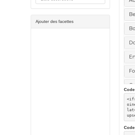
Ajouter des facettes
Code 
<if
oin
lat
ups
Code 