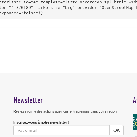
azarliste id="4" template="liste_accordeon.tpl.html" wid
lon="4.870189" markersize="big" provider="OpenStreetMap.
expanded="false"}}
Newsletter
A
Restez informé des actions que nous entreprenons dans votre région...
Inscrivez-vous à notre newsletter !