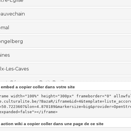
embed a copier coller dans votre site
rame width="100%" height="300px" frameborder="0" allowfu
e.culturalite.be/?BazaR/iframe&id=4&template=liste_accor
=50.7223607&lon=4.870189&markersize=big&provider=OpenStr
expanded=false"></iframe>
action wiki a copier coller dans une page de ce site