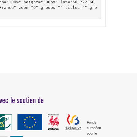
th="100%" height="300px" lat="50.722360
France" zoom="9" groups="" titles="" gro
vec le soutien de
Fonds
européen
pour le