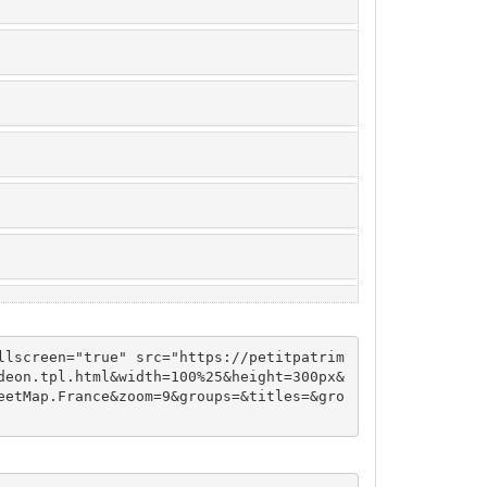
llscreen="true" src="https://petitpatrim
deon.tpl.html&width=100%25&height=300px&
eetMap.France&zoom=9&groups=&titles=&gro