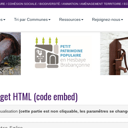
URE
/
COHÉSION SOCIALE
/
BIODIVERSITÉ
/
ANIMATION
/
AMÉNAGEMENT TERRITOIRE
/
EC
es
Tri par Communes
Ressources
Rejoignez-nous
idget HTML (code embed)
sualisation
(cette partie est non cliquable, les paramêtres se chan