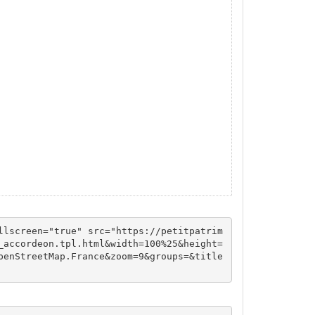
llscreen="true" src="https://petitpatrim
_accordeon.tpl.html&width=100%25&height=
penStreetMap.France&zoom=9&groups=&title