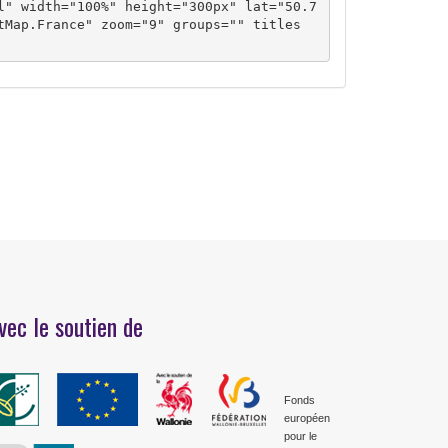
l" width="100%" height="300px" lat="50.7
tMap.France" zoom="9" groups="" titles
vec le soutien de
Fonds
européen
pour le