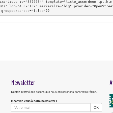
azarliste id="5370054" template="liste_accordeon.tpl.htm
607" lon="4.870189" markersize="big" provider="OpenStree
 groupsexpanded="false"}}
Newsletter
A
Restez informé des actions que nous entreprenons dans votre région...
Inscrivez-vous à notre newsletter !