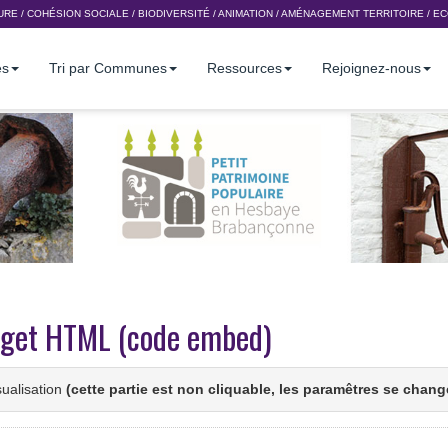
URE
/
COHÉSION SOCIALE
/
BIODIVERSITÉ
/
ANIMATION
/
AMÉNAGEMENT TERRITOIRE
/
EC
es
Tri par Communes
Ressources
Rejoignez-nous
idget HTML (code embed)
sualisation
(cette partie est non cliquable, les paramêtres se chan