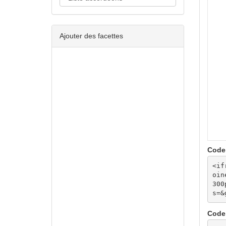
Ajouter des facettes
Code 
<if
oin
300
s=&
Code 