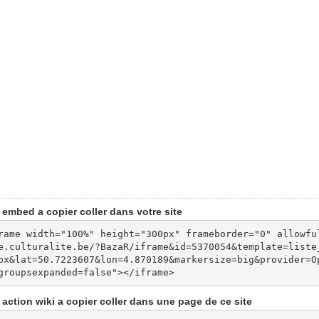
embed a copier coller dans votre site
rame width="100%" height="300px" frameborder="0" allowfu
e.culturalite.be/?BazaR/iframe&id=5370054&template=liste
px&lat=50.7223607&lon=4.870189&markersize=big&provider=O
groupsexpanded=false"></iframe>
action wiki a copier coller dans une page de ce site