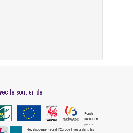
vec le soutien de
Fonds
européen
pour le
développement rural: l'Europe investit dans les