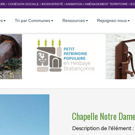
URE
/
COHÉSION SOCIALE
/
BIODIVERSITÉ
/
ANIMATION
/
AMÉNAGEMENT TERRITOIRE
/
EC
es
Tri par Communes
Ressources
Rejoignez-nous
Chapelle Notre Dame
Description de l'élément :