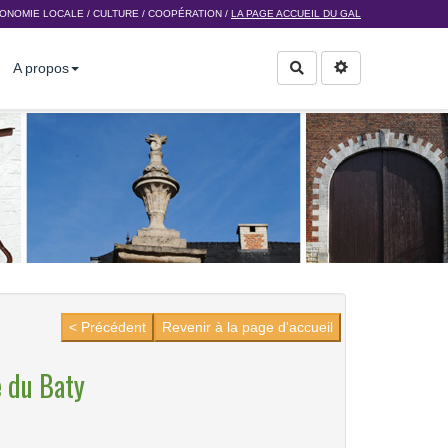
ONOMIE LOCALE
/
CULTURE
/
COOPÉRATION
/
LA PAGE ACCUEIL DU GAL
A propos
Rechercher
< Précédent
Revenir à la page d'accueil
 du Baty