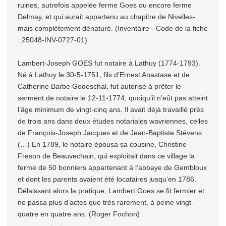
ruines, autrefois appelée ferme Goes ou encore ferme
Delmay, et qui aurait appartenu au chapitre de Nivelles-
mais complètement dénaturé. (Inventaire - Code de la fiche
: 25048-INV-0727-01)
Lambert-Joseph GOES fut notaire à Lathuy (1774-1793).
Né à Lathuy le 30-5-1751, fils d’Ernest Anastase et de
Catherine Barbe Godeschal, fut autorisé à prêter le
serment de notaire le 12-11-1774, quoiqu’il n’eût pas atteint
l’âge minimum de vingt-cinq ans. Il avait déjà travaillé près
de trois ans dans deux études notariales wavriennes, celles
de François-Joseph Jacques et de Jean-Baptiste Stévens.
(…) En 1789, le notaire épousa sa cousine, Christine
Freson de Beauvechain, qui exploitait dans ce village la
ferme de 50 bonniers appartenant à l’abbaye de Gembloux
et dont les parents avaient été locataires jusqu’en 1786.
Délaissant alors la pratique, Lambert Goes se fit fermier et
ne passa plus d’actes que très rarement, à peine vingt-
quatre en quatre ans. (Roger Fochon)