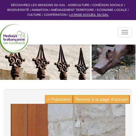
DÉCOUVREZ LES MISSIONS DU GAL :
AGRICULTURE
/
COHÉSION SOCIALE
/
BIODIVERSITÉ
/
ANIMATION
/
AMÉNAGEMENT TERRITOIRE
/
ECONOMIE LOCALE
/
CULTURE
/
COOPÉRATION
/
LA PAGE ACCUEIL DU GAL
Toggl
navig
< Précédent
Revenir à la page d'accueil