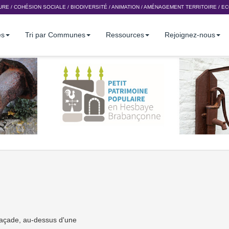
URE
/
COHÉSION SOCIALE
/
BIODIVERSITÉ
/
ANIMATION
/
AMÉNAGEMENT TERRITOIRE
/
EC
es
Tri par Communes
Ressources
Rejoignez-nous
façade, au-dessus d'une