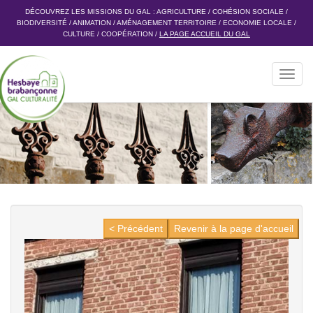
DÉCOUVREZ LES MISSIONS DU GAL :
AGRICULTURE
/
COHÉSION SOCIALE
/
BIODIVERSITÉ
/
ANIMATION
/
AMÉNAGEMENT TERRITOIRE
/
ECONOMIE LOCALE
/
CULTURE
/
COOPÉRATION
/
LA PAGE ACCUEIL DU GAL
Toggl
navig
< Précédent
Revenir à la page d'accueil