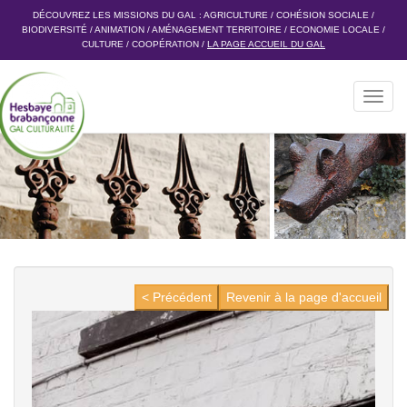
DÉCOUVREZ LES MISSIONS DU GAL :
AGRICULTURE
/
COHÉSION SOCIALE
/
BIODIVERSITÉ
/
ANIMATION
/
AMÉNAGEMENT TERRITOIRE
/
ECONOMIE LOCALE
/
CULTURE
/
COOPÉRATION
/
LA PAGE ACCUEIL DU GAL
Toggl
navig
< Précédent
Revenir à la page d'accueil