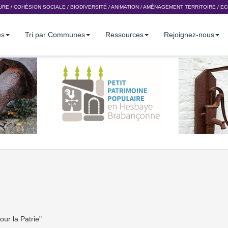
URE
/
COHÉSION SOCIALE
/
BIODIVERSITÉ
/
ANIMATION
/
AMÉNAGEMENT TERRITOIRE
/
EC
es
Tri par Communes
Ressources
Rejoignez-nous
ur la Patrie"