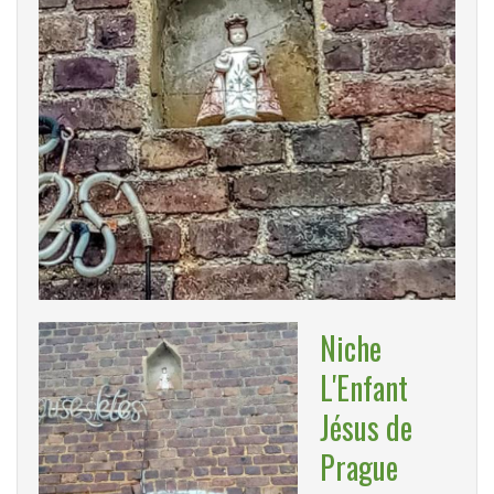
Niche
L'Enfant
Jésus de
Prague