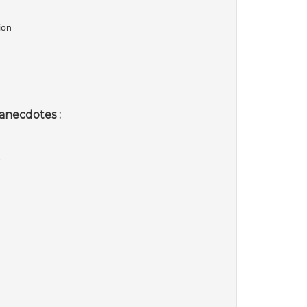
ion
anecdotes :
1