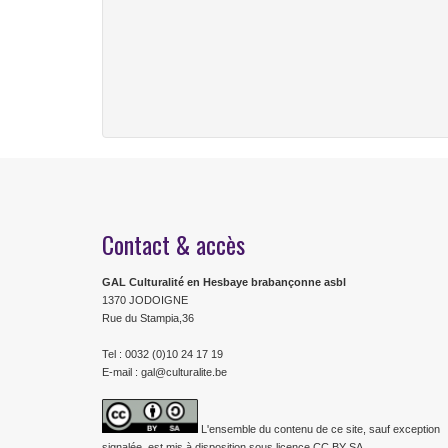
Contact & accès
GAL Culturalité en Hesbaye brabançonne asbl
1370 JODOIGNE
Rue du Stampia,36
Tel : 0032 (0)10 24 17 19
E-mail : gal@culturalite.be
L'ensemble du contenu de ce site, sauf exception
signalée, est mis à disposition sous licence CC BY SA