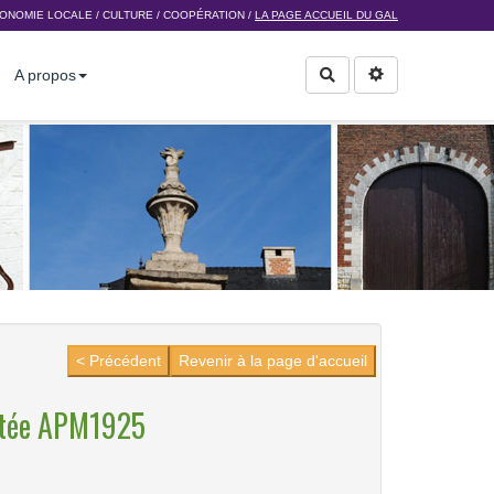
ONOMIE LOCALE
/
CULTURE
/
COOPÉRATION
/
LA PAGE ACCUEIL DU GAL
A propos
Rechercher
< Précédent
Revenir à la page d'accueil
ntée APM1925