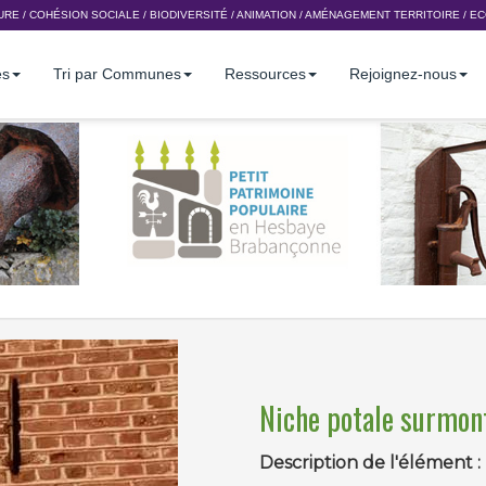
URE
/
COHÉSION SOCIALE
/
BIODIVERSITÉ
/
ANIMATION
/
AMÉNAGEMENT TERRITOIRE
/
EC
es
Tri par Communes
Ressources
Rejoignez-nous
Niche potale surmo
Description de l'élément :