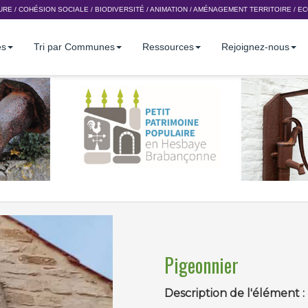
URE
/
COHÉSION SOCIALE
/
BIODIVERSITÉ
/
ANIMATION
/
AMÉNAGEMENT TERRITOIRE
/
EC
es
Tri par Communes
Ressources
Rejoignez-nous
Pigeonnier
Description de l'élément :