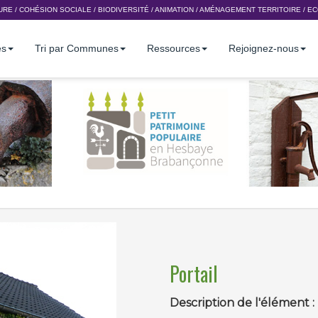
URE
/
COHÉSION SOCIALE
/
BIODIVERSITÉ
/
ANIMATION
/
AMÉNAGEMENT TERRITOIRE
/
EC
es
Tri par Communes
Ressources
Rejoignez-nous
Portail
Description de l'élément :