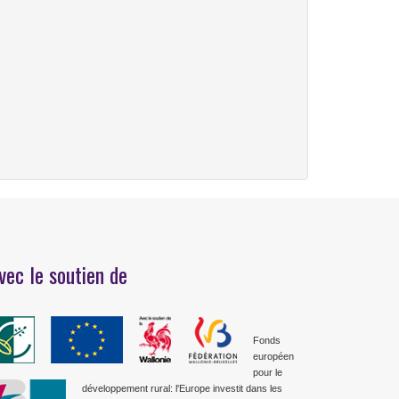
vec le soutien de
Fonds
européen
pour le
développement rural: l'Europe investit dans les