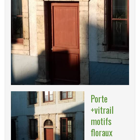
Porte
+vitrail
motifs
floraux