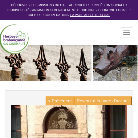
DÉCOUVREZ LES MISSIONS DU GAL :
AGRICULTURE
/
COHÉSION SOCIALE
/
BIODIVERSITÉ
/
ANIMATION
/
AMÉNAGEMENT TERRITOIRE
/
ECONOMIE LOCALE
/
CULTURE
/
COOPÉRATION
/
LA PAGE ACCUEIL DU GAL
Toggl
navig
< Précédent
Revenir à la page d'accueil