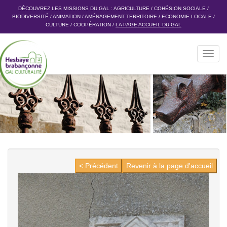
DÉCOUVREZ LES MISSIONS DU GAL :
AGRICULTURE
/
COHÉSION SOCIALE
/
BIODIVERSITÉ
/
ANIMATION
/
AMÉNAGEMENT TERRITOIRE
/
ECONOMIE LOCALE
/
CULTURE
/
COOPÉRATION
/
LA PAGE ACCUEIL DU GAL
Toggl
navig
< Précédent
Revenir à la page d'accueil