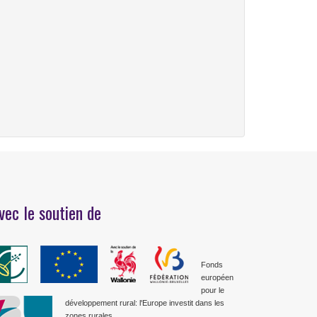
vec le soutien de
Fonds
européen
pour le
développement rural: l'Europe investit dans les
zones rurales.