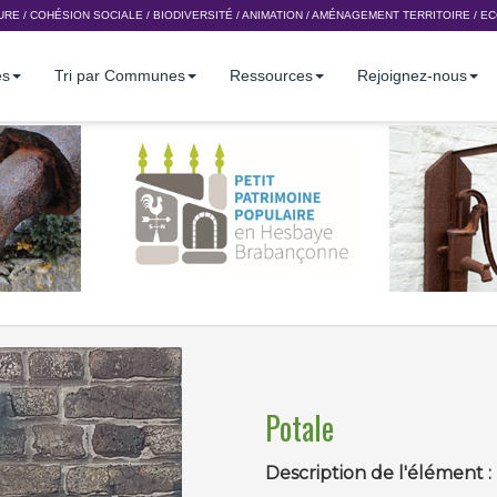
URE
/
COHÉSION SOCIALE
/
BIODIVERSITÉ
/
ANIMATION
/
AMÉNAGEMENT TERRITOIRE
/
EC
es
Tri par Communes
Ressources
Rejoignez-nous
Potale
Description de l'élément :