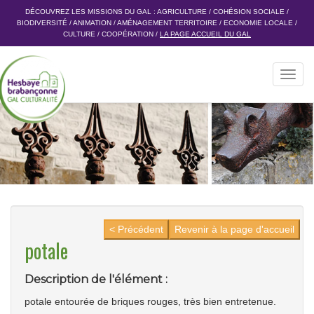
DÉCOUVREZ LES MISSIONS DU GAL :
AGRICULTURE
/
COHÉSION SOCIALE
/
BIODIVERSITÉ
/
ANIMATION
/
AMÉNAGEMENT TERRITOIRE
/
ECONOMIE LOCALE
/
CULTURE
/
COOPÉRATION
/
LA PAGE ACCUEIL DU GAL
Toggl
navig
< Précédent
Revenir à la page d'accueil
potale
Description de l'élément :
potale entourée de briques rouges, très bien entretenue.