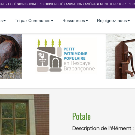
URE
/
COHÉSION SOCIALE
/
BIODIVERSITÉ
/
ANIMATION
/
AMÉNAGEMENT TERRITOIRE
/
EC
es
Tri par Communes
Ressources
Rejoignez-nous
Potale
Description de l'élément :