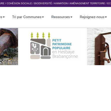
URE
/
COHÉSION SOCIALE
/
BIODIVERSITÉ
/
ANIMATION
/
AMÉNAGEMENT TERRITOIRE
/
EC
es
Tri par Communes
Ressources
Rejoignez-nous