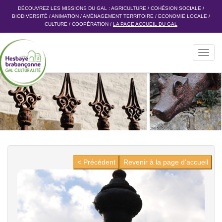
DÉCOUVREZ LES MISSIONS DU GAL :
AGRICULTURE
/
COHÉSION SOCIALE
/
BIODIVERSITÉ
/
ANIMATION
/
AMÉNAGEMENT TERRITOIRE
/
ECONOMIE LOCALE
/
CULTURE
/
COOPÉRATION
/
LA PAGE ACCUEIL DU GAL
Toggl
navig
< Précédent
Revenir à la page d'accueil