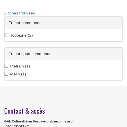
2
fiches trouvées
Tri par communes
Jodoigne (
2
)
Tri par sous-communes
Piétrain (
1
)
Melin (
1
)
Contact & accès
GAL Culturalité en Hesbaye brabançonne asbl
1370 JODOIGNE