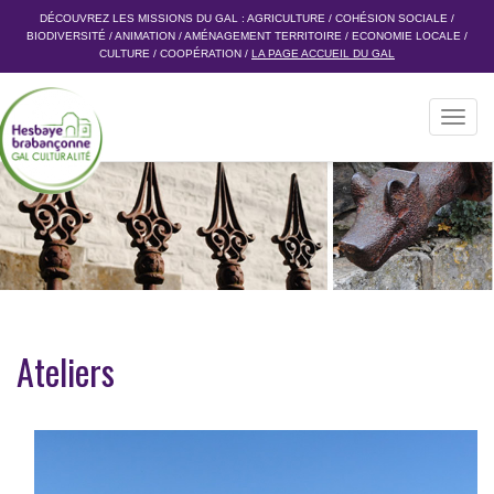
DÉCOUVREZ LES MISSIONS DU GAL :
AGRICULTURE
/
COHÉSION SOCIALE
/
BIODIVERSITÉ
/
ANIMATION
/
AMÉNAGEMENT TERRITOIRE
/
ECONOMIE LOCALE
/
CULTURE
/
COOPÉRATION
/
LA PAGE ACCUEIL DU GAL
Toggl
navig
Ateliers