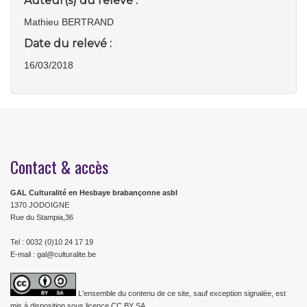
Auteur(s) du relevé :
Mathieu BERTRAND
Date du relevé :
16/03/2018
Contact & accès
GAL Culturalité en Hesbaye brabançonne asbl
1370 JODOIGNE
Rue du Stampia,36
Tel : 0032 (0)10 24 17 19
E-mail : gal@culturalite.be
L'ensemble du contenu de ce site, sauf exception signalée, est
mis à disposition sous licence CC BY SA