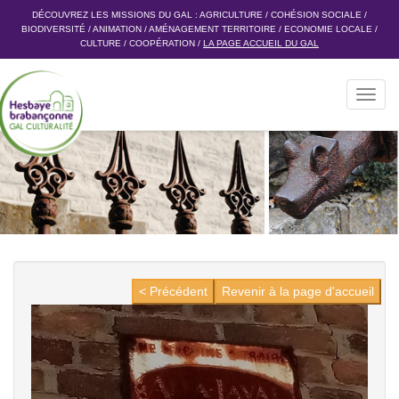
DÉCOUVREZ LES MISSIONS DU GAL :
AGRICULTURE
/
COHÉSION SOCIALE
/
BIODIVERSITÉ
/
ANIMATION
/
AMÉNAGEMENT TERRITOIRE
/
ECONOMIE LOCALE
/
CULTURE
/
COOPÉRATION
/
LA PAGE ACCUEIL DU GAL
Toggl
navig
< Précédent
Revenir à la page d'accueil