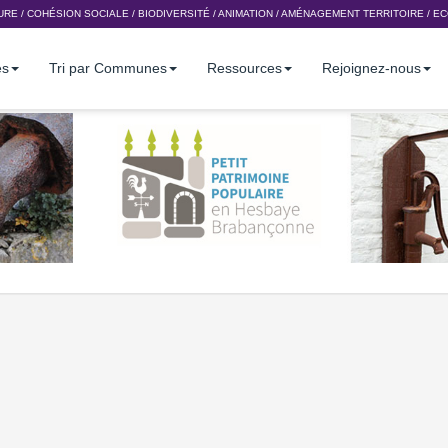
URE
/
COHÉSION SOCIALE
/
BIODIVERSITÉ
/
ANIMATION
/
AMÉNAGEMENT TERRITOIRE
/
EC
es
Tri par Communes
Ressources
Rejoignez-nous