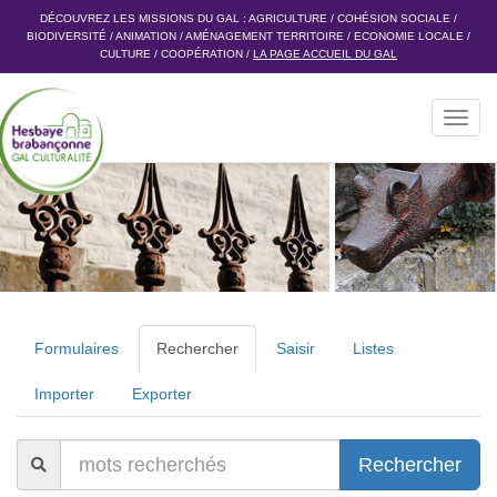
DÉCOUVREZ LES MISSIONS DU GAL :
AGRICULTURE
/
COHÉSION SOCIALE
/
BIODIVERSITÉ
/
ANIMATION
/
AMÉNAGEMENT TERRITOIRE
/
ECONOMIE LOCALE
/
CULTURE
/
COOPÉRATION
/
LA PAGE ACCUEIL DU GAL
Toggl
navig
Formulaires
Rechercher
Saisir
Listes
Importer
Exporter