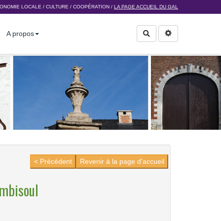
ONOMIE LOCALE
/
CULTURE
/
COOPÉRATION
/
LA PAGE ACCUEIL DU GAL
A propos
Rechercher
< Précédent
Revenir à la page d'accueil
embisoul