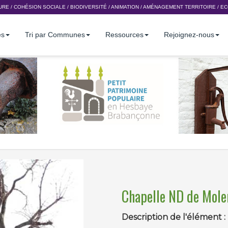
URE
/
COHÉSION SOCIALE
/
BIODIVERSITÉ
/
ANIMATION
/
AMÉNAGEMENT TERRITOIRE
/
EC
es
Tri par Communes
Ressources
Rejoignez-nous
Chapelle ND de Mol
Description de l'élément :