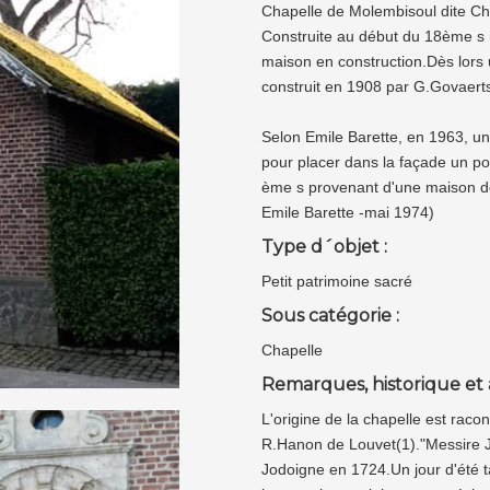
Chapelle de Molembisoul dite Cha
Construite au début du 18ème s 
maison en construction.Dès lors u
construit en 1908 par G.Govaert
Selon Emile Barette, en 1963, un
pour placer dans la façade un por
ème s provenant d'une maison d
Emile Barette -mai 1974)
Type d´objet :
Petit patrimoine sacré
Sous catégorie :
Chapelle
Remarques, historique et 
L'origine de la chapelle est racon
R.Hanon de Louvet(1)."Messire J
Jodoigne en 1724.Un jour d'été t