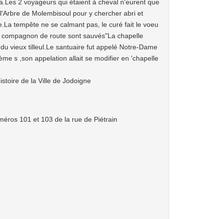
ta.Les 2 voyageurs qui étaient à cheval n'eurent que
 l'Arbre de Molembisoul pour y chercher abri et
La tempête ne se calmant pas, le curé fait le voeu
son compagnon de route sont sauvés"La chapelle
e du vieux tilleul.Le santuaire fut appelé Notre-Dame
me s ,son appelation allait se modifier en 'chapelle
toire de la Ville de Jodoigne
méros 101 et 103 de la rue de Piétrain