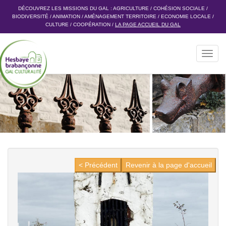
DÉCOUVREZ LES MISSIONS DU GAL :
AGRICULTURE
/
COHÉSION SOCIALE
/
BIODIVERSITÉ
/
ANIMATION
/
AMÉNAGEMENT TERRITOIRE
/
ECONOMIE LOCALE
/
CULTURE
/
COOPÉRATION
/
LA PAGE ACCUEIL DU GAL
Toggl
navig
< Précédent
Revenir à la page d'accueil