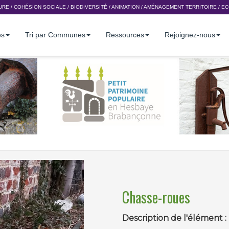
URE
/
COHÉSION SOCIALE
/
BIODIVERSITÉ
/
ANIMATION
/
AMÉNAGEMENT TERRITOIRE
/
EC
es
Tri par Communes
Ressources
Rejoignez-nous
Chasse-roues
Description de l'élément :