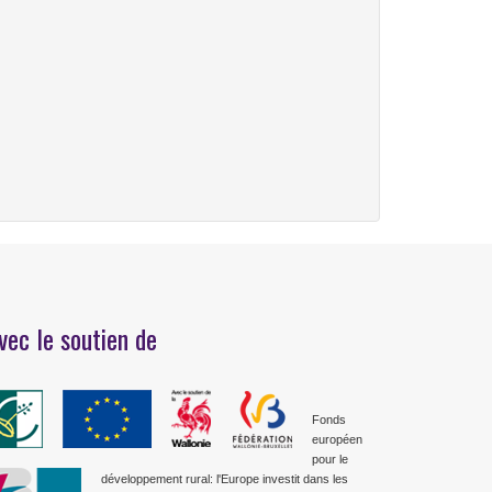
vec le soutien de
Fonds
européen
pour le
développement rural: l'Europe investit dans les