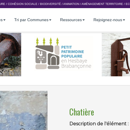
URE
/
COHÉSION SOCIALE
/
BIODIVERSITÉ
/
ANIMATION
/
AMÉNAGEMENT TERRITOIRE
/
EC
es
Tri par Communes
Ressources
Rejoignez-nous
Chatière
Description de l'élément :