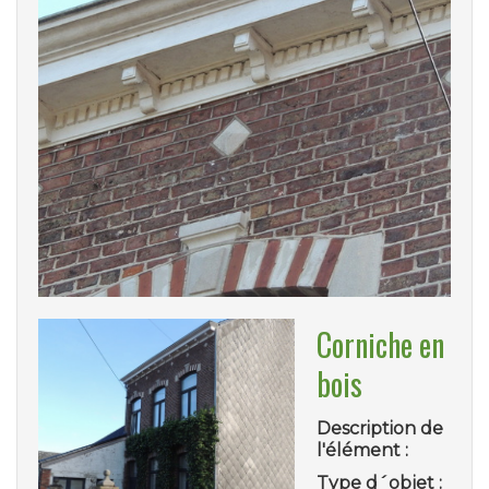
Corniche en
bois
Description de
l'élément :
Type d´objet :