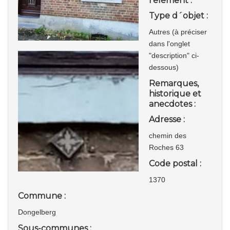
l'élément :
Type d´objet :
Autres (à préciser
dans l'onglet
"description" ci-
dessous)
Remarques,
historique et
anecdotes :
Adresse :
chemin des
Roches 63
Code postal :
1370
Commune :
Dongelberg
Sous-communes :