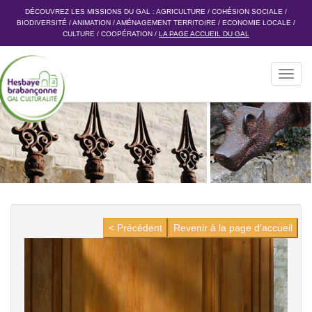
DÉCOUVREZ LES MISSIONS DU GAL :
AGRICULTURE
/
COHÉSION SOCIALE
/
BIODIVERSITÉ
/
ANIMATION
/
AMÉNAGEMENT TERRITOIRE
/
ECONOMIE LOCALE
/
CULTURE
/
COOPÉRATION
/
LA PAGE ACCUEIL DU GAL
Toggl
navig
< Précédent
Revenir à la page d'accueil