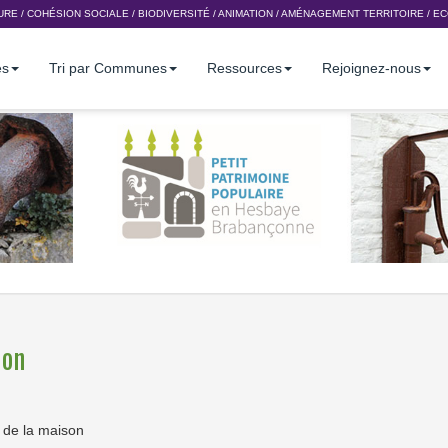
URE
/
COHÉSION SOCIALE
/
BIODIVERSITÉ
/
ANIMATION
/
AMÉNAGEMENT TERRITOIRE
/
EC
es
Tri par Communes
Ressources
Rejoignez-nous
ion
n de la maison