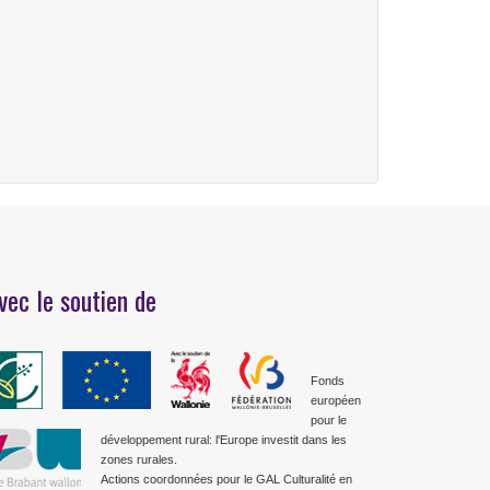
vec le soutien de
Fonds
européen
pour le
développement rural: l'Europe investit dans les
zones rurales.
Actions coordonnées pour le GAL Culturalité en