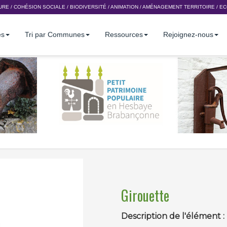
URE
/
COHÉSION SOCIALE
/
BIODIVERSITÉ
/
ANIMATION
/
AMÉNAGEMENT TERRITOIRE
/
EC
es
Tri par Communes
Ressources
Rejoignez-nous
Girouette
Description de l'élément :