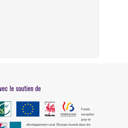
vec le soutien de
Fonds
européen
pour le
développement rural: l'Europe investit dans les