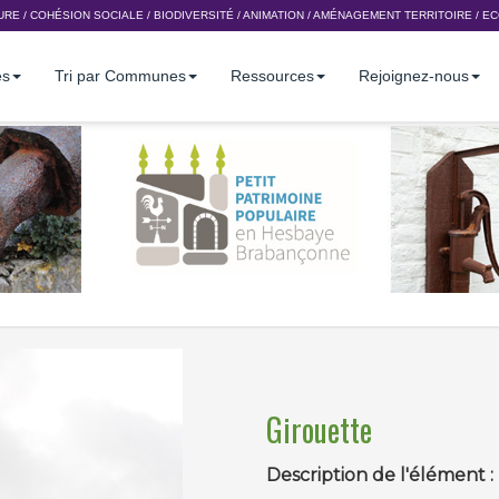
URE
/
COHÉSION SOCIALE
/
BIODIVERSITÉ
/
ANIMATION
/
AMÉNAGEMENT TERRITOIRE
/
EC
es
Tri par Communes
Ressources
Rejoignez-nous
Girouette
Description de l'élément :