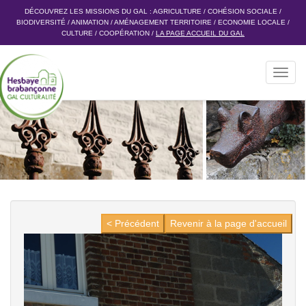
DÉCOUVREZ LES MISSIONS DU GAL :
AGRICULTURE
/
COHÉSION SOCIALE
/
BIODIVERSITÉ
/
ANIMATION
/
AMÉNAGEMENT TERRITOIRE
/
ECONOMIE LOCALE
/
CULTURE
/
COOPÉRATION
/
LA PAGE ACCUEIL DU GAL
Toggl
navig
< Précédent
Revenir à la page d'accueil