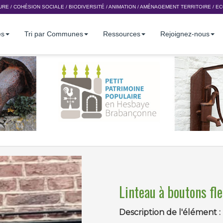
URE
/
COHÉSION SOCIALE
/
BIODIVERSITÉ
/
ANIMATION
/
AMÉNAGEMENT TERRITOIRE
/
EC
es
Tri par Communes
Ressources
Rejoignez-nous
Linteau à boutons fle
Description de l'élément :