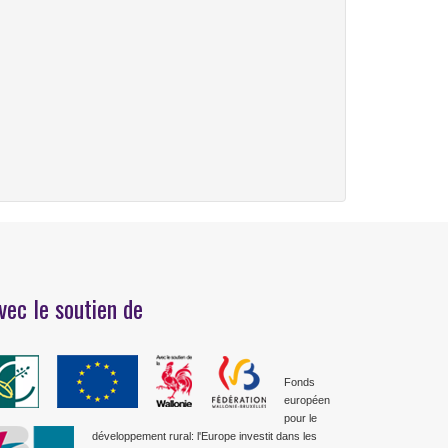
vec le soutien de
Fonds
européen
pour le
développement rural: l'Europe investit dans les