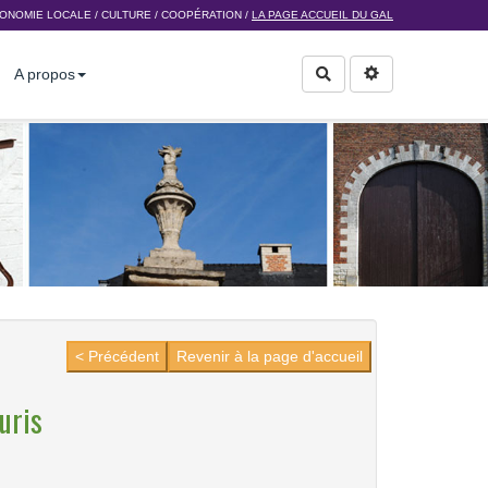
ONOMIE LOCALE
/
CULTURE
/
COOPÉRATION
/
LA PAGE ACCUEIL DU GAL
A propos
Rechercher
< Précédent
Revenir à la page d'accueil
uris