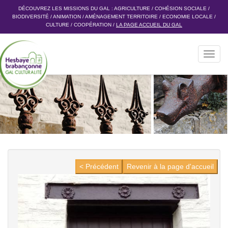
DÉCOUVREZ LES MISSIONS DU GAL :
AGRICULTURE
/
COHÉSION SOCIALE
/
BIODIVERSITÉ
/
ANIMATION
/
AMÉNAGEMENT TERRITOIRE
/
ECONOMIE LOCALE
/
CULTURE
/
COOPÉRATION
/
LA PAGE ACCUEIL DU GAL
Toggl
navig
< Précédent
Revenir à la page d'accueil