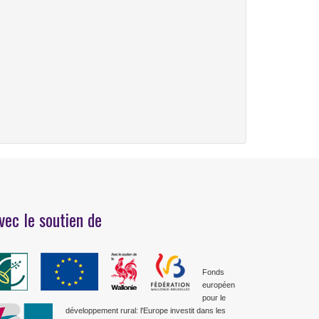
vec le soutien de
Fonds
européen
pour le
développement rural: l'Europe investit dans les