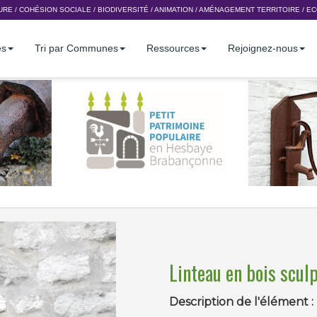
URE
/
COHÉSION SOCIALE
/
BIODIVERSITÉ
/
ANIMATION
/
AMÉNAGEMENT TERRITOIRE
/
EC
es
Tri par Communes
Ressources
Rejoignez-nous
Linteau en bois scul
Description de l'élément :