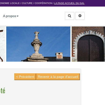
ONOMIE LOCALE
/
CULTURE
/
COOPÉRATION
/
LA PAGE ACCUEIL DU GAL
A propos
Rechercher
< Précédent
Revenir à la page d'accueil
pté