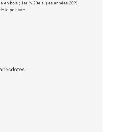
ue en bois ; 1er ½ 20e s. (les années 20?)
de la peinture.
anecdotes :