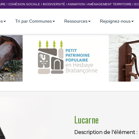
URE
/
COHÉSION SOCIALE
/
BIODIVERSITÉ
/
ANIMATION
/
AMÉNAGEMENT TERRITOIRE
/
EC
es
Tri par Communes
Ressources
Rejoignez-nous
Lucarne
Description de l'élément :