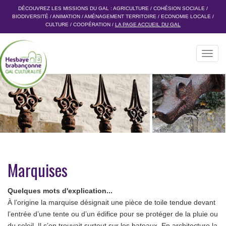
DÉCOUVREZ LES MISSIONS DU GAL :
AGRICULTURE
/
COHÉSION SOCIALE
/
BIODIVERSITÉ
/
ANIMATION
/
AMÉNAGEMENT TERRITOIRE
/
ECONOMIE LOCALE
/
CULTURE
/
COOPÉRATION
/
LA PAGE ACCUEIL DU GAL
Toggl
navig
Marquises
Quelques mots d'explication...
À l’origine la marquise désignait une pièce de toile tendue devant
l’entrée d’une tente ou d’un édifice pour se protéger de la pluie ou
du soleil. Il s’en trouvait surtout sur les bateaux. En architecture la