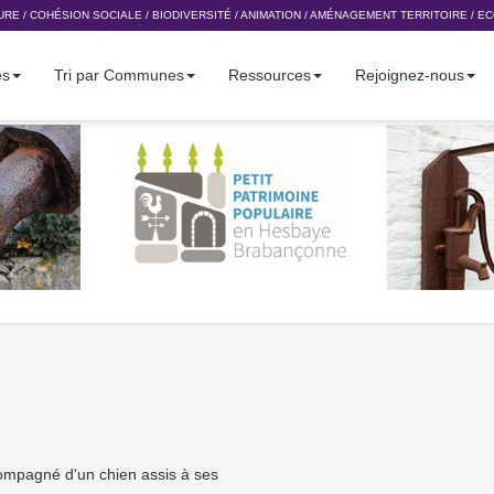
URE
/
COHÉSION SOCIALE
/
BIODIVERSITÉ
/
ANIMATION
/
AMÉNAGEMENT TERRITOIRE
/
EC
es
Tri par Communes
Ressources
Rejoignez-nous
compagné d'un chien assis à ses