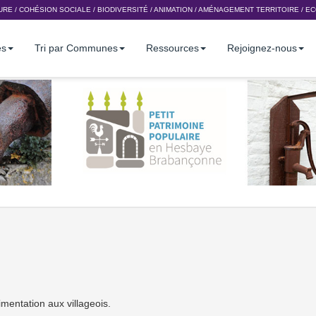
URE
/
COHÉSION SOCIALE
/
BIODIVERSITÉ
/
ANIMATION
/
AMÉNAGEMENT TERRITOIRE
/
EC
es
Tri par Communes
Ressources
Rejoignez-nous
mentation aux villageois.