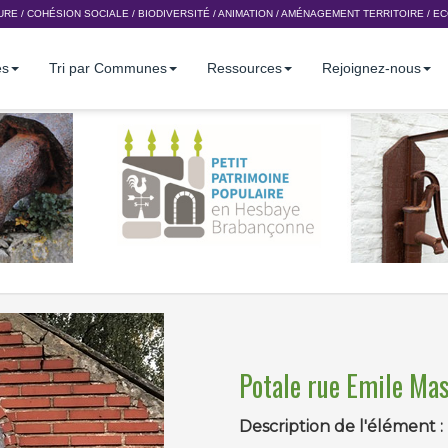
URE
/
COHÉSION SOCIALE
/
BIODIVERSITÉ
/
ANIMATION
/
AMÉNAGEMENT TERRITOIRE
/
EC
es
Tri par Communes
Ressources
Rejoignez-nous
Potale rue Emile Ma
Description de l'élément :