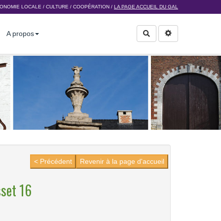
ONOMIE LOCALE
/
CULTURE
/
COOPÉRATION
/
LA PAGE ACCUEIL DU GAL
A propos
Rechercher
< Précédent
Revenir à la page d'accueil
sset 16