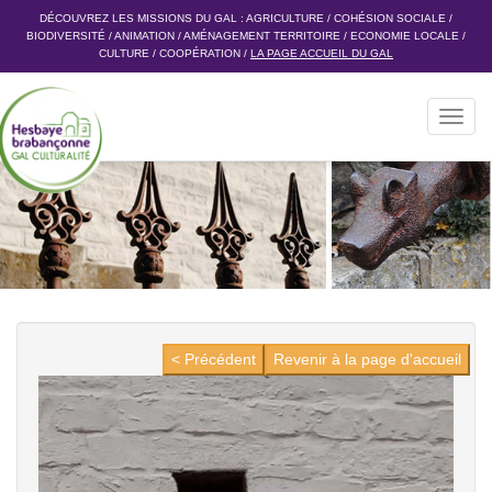
DÉCOUVREZ LES MISSIONS DU GAL :
AGRICULTURE
/
COHÉSION SOCIALE
/
BIODIVERSITÉ
/
ANIMATION
/
AMÉNAGEMENT TERRITOIRE
/
ECONOMIE LOCALE
/
CULTURE
/
COOPÉRATION
/
LA PAGE ACCUEIL DU GAL
Toggl
navig
< Précédent
Revenir à la page d'accueil